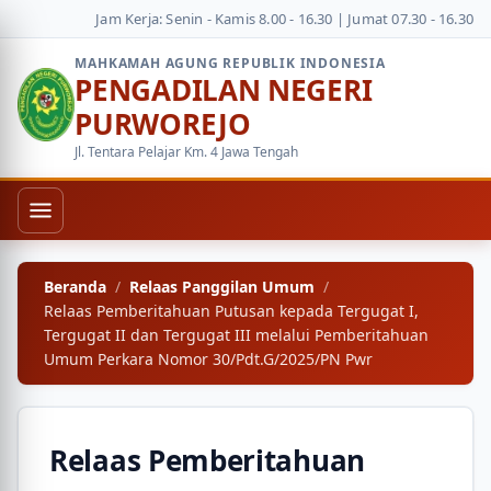
Jam Kerja: Senin - Kamis 8.00 - 16.30 | Jumat 07.30 - 16.30
MAHKAMAH AGUNG REPUBLIK INDONESIA
PENGADILAN NEGERI
PURWOREJO
Jl. Tentara Pelajar Km. 4 Jawa Tengah
Beranda
Relaas Panggilan Umum
Relaas Pemberitahuan Putusan kepada Tergugat I,
Tergugat II dan Tergugat III melalui Pemberitahuan
Umum Perkara Nomor 30/Pdt.G/2025/PN Pwr
Relaas Pemberitahuan