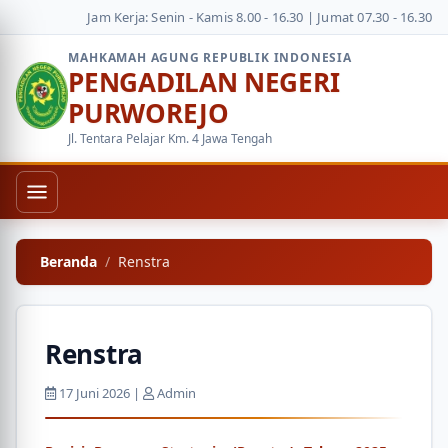
Jam Kerja: Senin - Kamis 8.00 - 16.30 | Jumat 07.30 - 16.30
MAHKAMAH AGUNG REPUBLIK INDONESIA
PENGADILAN NEGERI
PURWOREJO
Jl. Tentara Pelajar Km. 4 Jawa Tengah
Beranda
Renstra
Renstra
17 Juni 2026 |
Admin