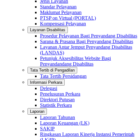
Jenis Layanan
Standar Pelayanan
Maklumat Pelayanan
PTSP on Virtual (PORTAL)
Kompensasi Pelayanan
Layanan Disabilitas
Prosedur Pelayanan Bagi Penyandang Disabilitas
Sarana & Prasana Bagi Penyandang Disabilitas
Layanan Antar Jemput Penyandang Disabilitas
(LANDAS)
Petunjuk Aksesibilitas Website Bagi
Penyandandang Disabilitas
Tata Tertib di Pengadilan
Tata Tertib Persidangan
Informasi Perkara
Delegasi
Penelusuran Perkara
Direktori Putusan
Statistik Perkara
Laporan
Laporan Tahunan
Laporan Keuangan (LK)
SAKIP
Ringkasan Laporan Kinerja Instansi Pemerintah
(LKjIP)