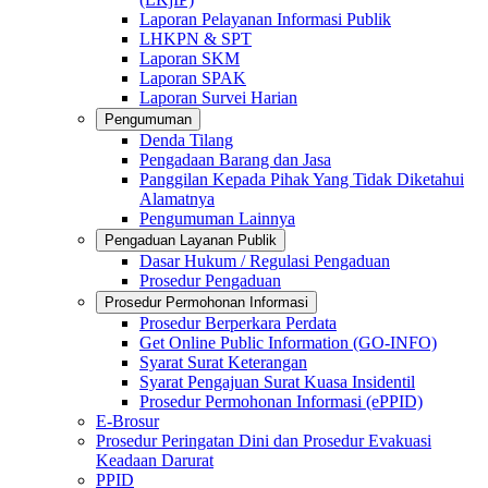
Laporan Pelayanan Informasi Publik
LHKPN & SPT
Laporan SKM
Laporan SPAK
Laporan Survei Harian
Pengumuman
Denda Tilang
Pengadaan Barang dan Jasa
Panggilan Kepada Pihak Yang Tidak Diketahui
Alamatnya
Pengumuman Lainnya
Pengaduan Layanan Publik
Dasar Hukum / Regulasi Pengaduan
Prosedur Pengaduan
Prosedur Permohonan Informasi
Prosedur Berperkara Perdata
Get Online Public Information (GO-INFO)
Syarat Surat Keterangan
Syarat Pengajuan Surat Kuasa Insidentil
Prosedur Permohonan Informasi (ePPID)
E-Brosur
Prosedur Peringatan Dini dan Prosedur Evakuasi
Keadaan Darurat
PPID