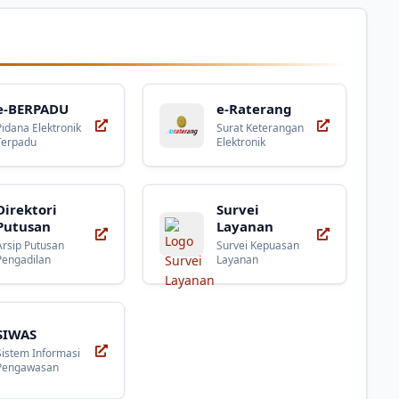
e-BERPADU
e-Raterang
Pidana Elektronik
Surat Keterangan
Terpadu
Elektronik
Direktori
Survei
Putusan
Layanan
Arsip Putusan
Survei Kepuasan
Pengadilan
Layanan
SIWAS
Sistem Informasi
Pengawasan