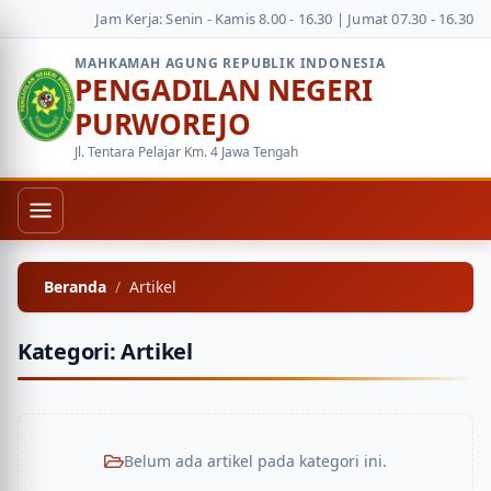
Jam Kerja: Senin - Kamis 8.00 - 16.30 | Jumat 07.30 - 16.30
MAHKAMAH AGUNG REPUBLIK INDONESIA
PENGADILAN NEGERI
PURWOREJO
Jl. Tentara Pelajar Km. 4 Jawa Tengah
Beranda
Artikel
Kategori: Artikel
Belum ada artikel pada kategori ini.