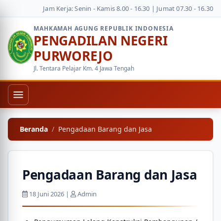
Jam Kerja: Senin - Kamis 8.00 - 16.30 | Jumat 07.30 - 16.30
MAHKAMAH AGUNG REPUBLIK INDONESIA
PENGADILAN NEGERI
PURWOREJO
Jl. Tentara Pelajar Km. 4 Jawa Tengah
Beranda
Pengadaan Barang dan Jasa
Pengadaan Barang dan Jasa
18 Juni 2026 |
Admin