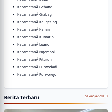
KecamatanÂ Gebang
KecamatanÂ Grabag
KecamatanÂ Kaligesing
KecamatanÂ Kemiri
KecamatanÂ Kutoarjo
KecamatanÂ Loano
KecamatanÂ Ngombol
KecamatanÂ Pituruh
KecamatanÂ Purwodadi
KecamatanÂ Purworejo
Berita Terbaru
Selengkapnya