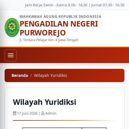
Jam Kerja: Senin - Kamis 8.00 - 16.30 | Jumat 07.30 - 16.30
MAHKAMAH AGUNG REPUBLIK INDONESIA
PENGADILAN NEGERI
PURWOREJO
Jl. Tentara Pelajar Km. 4 Jawa Tengah
Beranda
Wilayah Yuridiksi
Wilayah Yuridiksi
17 Juni 2026 |
Admin