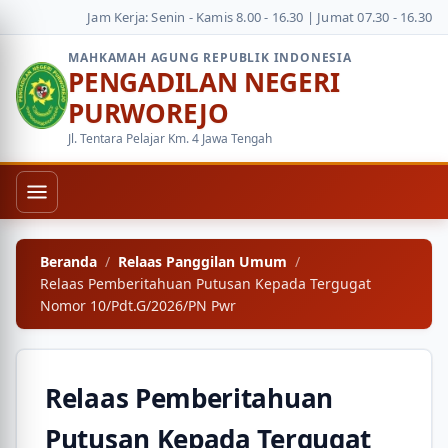
Jam Kerja: Senin - Kamis 8.00 - 16.30 | Jumat 07.30 - 16.30
MAHKAMAH AGUNG REPUBLIK INDONESIA
PENGADILAN NEGERI
PURWOREJO
Jl. Tentara Pelajar Km. 4 Jawa Tengah
Beranda
Relaas Panggilan Umum
Relaas Pemberitahuan Putusan Kepada Tergugat
Nomor 10/Pdt.G/2026/PN Pwr
Relaas Pemberitahuan
Putusan Kepada Tergugat