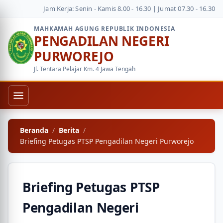
Jam Kerja: Senin - Kamis 8.00 - 16.30 | Jumat 07.30 - 16.30
MAHKAMAH AGUNG REPUBLIK INDONESIA
PENGADILAN NEGERI
PURWOREJO
Jl. Tentara Pelajar Km. 4 Jawa Tengah
Beranda
Berita
Briefing Petugas PTSP Pengadilan Negeri Purworejo
Briefing Petugas PTSP
Pengadilan Negeri