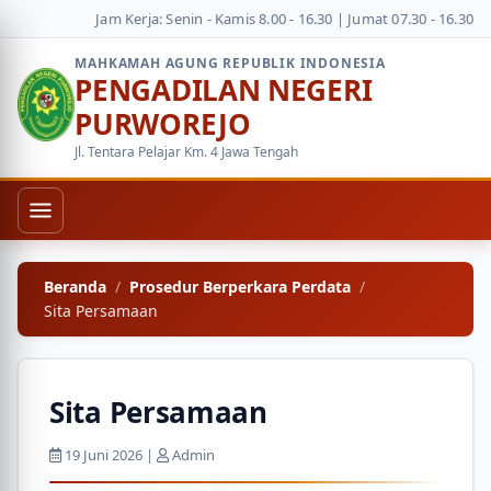
Jam Kerja: Senin - Kamis 8.00 - 16.30 | Jumat 07.30 - 16.30
MAHKAMAH AGUNG REPUBLIK INDONESIA
PENGADILAN NEGERI
PURWOREJO
Jl. Tentara Pelajar Km. 4 Jawa Tengah
Beranda
Prosedur Berperkara Perdata
Sita Persamaan
Sita Persamaan
19 Juni 2026 |
Admin