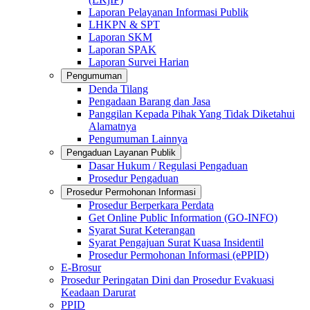
Laporan Pelayanan Informasi Publik
LHKPN & SPT
Laporan SKM
Laporan SPAK
Laporan Survei Harian
Pengumuman
Denda Tilang
Pengadaan Barang dan Jasa
Panggilan Kepada Pihak Yang Tidak Diketahui
Alamatnya
Pengumuman Lainnya
Pengaduan Layanan Publik
Dasar Hukum / Regulasi Pengaduan
Prosedur Pengaduan
Prosedur Permohonan Informasi
Prosedur Berperkara Perdata
Get Online Public Information (GO-INFO)
Syarat Surat Keterangan
Syarat Pengajuan Surat Kuasa Insidentil
Prosedur Permohonan Informasi (ePPID)
E-Brosur
Prosedur Peringatan Dini dan Prosedur Evakuasi
Keadaan Darurat
PPID