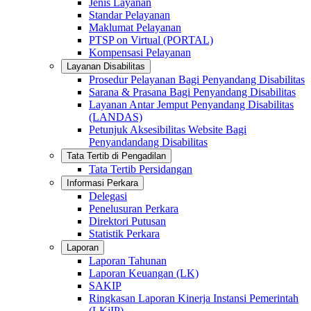
Jenis Layanan
Standar Pelayanan
Maklumat Pelayanan
PTSP on Virtual (PORTAL)
Kompensasi Pelayanan
Layanan Disabilitas
Prosedur Pelayanan Bagi Penyandang Disabilitas
Sarana & Prasana Bagi Penyandang Disabilitas
Layanan Antar Jemput Penyandang Disabilitas
(LANDAS)
Petunjuk Aksesibilitas Website Bagi
Penyandandang Disabilitas
Tata Tertib di Pengadilan
Tata Tertib Persidangan
Informasi Perkara
Delegasi
Penelusuran Perkara
Direktori Putusan
Statistik Perkara
Laporan
Laporan Tahunan
Laporan Keuangan (LK)
SAKIP
Ringkasan Laporan Kinerja Instansi Pemerintah
(LKjIP)