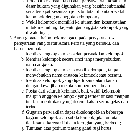
Terdapat kesamaan fakta atau peristiwa dan kesamaan
dasar hukum yang digunakan yang bersifat subtansial,
serta terdapat kesamaan jenis tuntutan di antara wakil
kelompok dengan anggota kelompoknya.
Wakil kelompok memiliki kejujuran dan kesungguhan
untuk melindungi kepentingan anggota kelompok yang
diwakilinya;
Surat gugatan kelompok mengacu pada persyaratan¬-
persyaratan yang diatur Acara Perdata yang berlaku, dan
harus memuat:
ldentitas lengkap dan jelas dan perwakilan kelompok.
ldentitas kelompok secara rinci tanpa menyebutkan
nama anggota.
ldentitas lengkap dan jelas wakil kelompok, tanpa
menyebutkan nama anggota kelompok satu persatu.
ldentitas kelompok yang diperlukan dalam kaitan
dengan kewajiban melakukan pemberitahuan.
Posita dari seluruh kelompok baik wakil kelompok
maupun anggota kelompok yang teridentifikasi maupun
tidak teridentifikasi yang dikemukakan secara jelas dan
terinci.
Gugatan perwakilan dapat dikelompokkan beberapa
bagian kelompok atau sub kelompok, jika tuntutan
tidak sama karena sifat dan kerugian yang berbeda;
Tuntutan atau petitum tentang ganti rugi harus