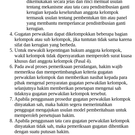
dikemukakan secara jelas dan rinci memuat usulan
tentang mekanisme atau tata cara pendistribusian ganti
kerugian kepada keseluruhan anggota kelompok
termasuk usulan tentang pembentukan tim atau panel
yang membantu memperlancar pendistribusian ganti
kerugian.
Gugatan perwakilan dapat dikelompokkan beberapa bagian
kelompok atau sub kelompok, jika tuntutan tidak sama karena
sifat dan kerugian yang berbeda.
Untuk mewakili kepentingan hukum anggota kelompok,
wakil kelompok tidak dipersyaratkan memperoleh surat kuasa
khusus dari anggota kelompok (Pasal 4).
Pada awal proses pemeriksaan persidangan, hakim wajib
memeriksa dan mempertimbangkan kriteria gugatan
perwakilan kelompok dan memberikan nasihat kepada para
pihak mengenal persyaratan gugatan perwakilan kelompok,
selanjutnya hakim memberikan penetapan mengenai sah
tidaknya gugatan perwakilan kelompok tersebut.
Apabila penggunaan prosedur gugatan perwakilan kelompok
dinyatakan sah, maka hakim segera memerintahkan
penggugat mengajukan usulan model pemberitahuan untuk
memperoleh persetujuan hakim.
Apabila penggunaan tata cara gugatan perwakilan kelompok
dinyatakan tidak sah, maka pemeriksaan gugatan dihentikan
dengan suatu putusan hakim.