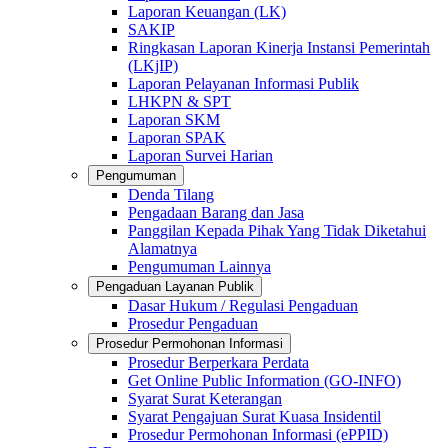
Laporan Keuangan (LK)
SAKIP
Ringkasan Laporan Kinerja Instansi Pemerintah
(LKjIP)
Laporan Pelayanan Informasi Publik
LHKPN & SPT
Laporan SKM
Laporan SPAK
Laporan Survei Harian
Pengumuman
Denda Tilang
Pengadaan Barang dan Jasa
Panggilan Kepada Pihak Yang Tidak Diketahui
Alamatnya
Pengumuman Lainnya
Pengaduan Layanan Publik
Dasar Hukum / Regulasi Pengaduan
Prosedur Pengaduan
Prosedur Permohonan Informasi
Prosedur Berperkara Perdata
Get Online Public Information (GO-INFO)
Syarat Surat Keterangan
Syarat Pengajuan Surat Kuasa Insidentil
Prosedur Permohonan Informasi (ePPID)