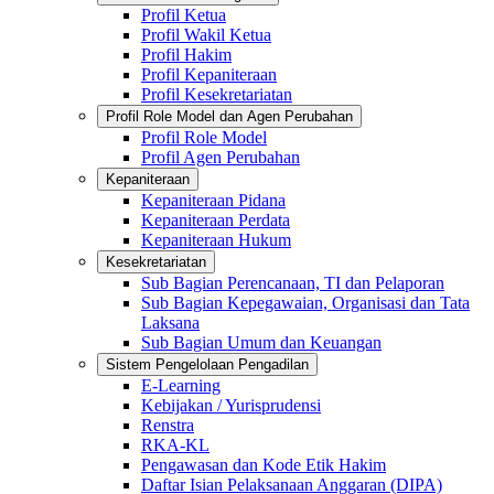
Profil Ketua
Profil Wakil Ketua
Profil Hakim
Profil Kepaniteraan
Profil Kesekretariatan
Profil Role Model dan Agen Perubahan
Profil Role Model
Profil Agen Perubahan
Kepaniteraan
Kepaniteraan Pidana
Kepaniteraan Perdata
Kepaniteraan Hukum
Kesekretariatan
Sub Bagian Perencanaan, TI dan Pelaporan
Sub Bagian Kepegawaian, Organisasi dan Tata
Laksana
Sub Bagian Umum dan Keuangan
Sistem Pengelolaan Pengadilan
E-Learning
Kebijakan / Yurisprudensi
Renstra
RKA-KL
Pengawasan dan Kode Etik Hakim
Daftar Isian Pelaksanaan Anggaran (DIPA)