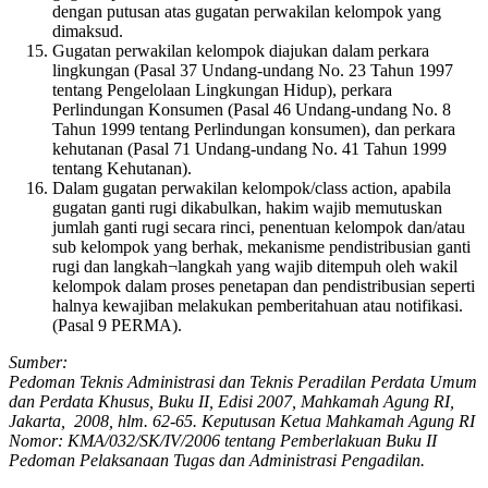
dengan putusan atas gugatan perwakilan kelompok yang
dimaksud.
Gugatan perwakilan kelompok diajukan dalam perkara
lingkungan (Pasal 37 Undang-undang No. 23 Tahun 1997
tentang Pengelolaan Lingkungan Hidup), perkara
Perlindungan Konsumen (Pasal 46 Undang-undang No. 8
Tahun 1999 tentang Perlindungan konsumen), dan perkara
kehutanan (Pasal 71 Undang-undang No. 41 Tahun 1999
tentang Kehutanan).
Dalam gugatan perwakilan kelompok/class action, apabila
gugatan ganti rugi dikabulkan, hakim wajib memutuskan
jumlah ganti rugi secara rinci, penentuan kelompok dan/atau
sub kelompok yang berhak, mekanisme pendistribusian ganti
rugi dan langkah¬langkah yang wajib ditempuh oleh wakil
kelompok dalam proses penetapan dan pendistribusian seperti
halnya kewajiban melakukan pemberitahuan atau notifikasi.
(Pasal 9 PERMA).
Sumber:
Pedoman Teknis Administrasi dan Teknis Peradilan Perdata Umum
dan Perdata Khusus, Buku II, Edisi 2007, Mahkamah Agung RI,
Jakarta, 2008, hlm. 62-65. Keputusan Ketua Mahkamah Agung RI
Nomor: KMA/032/SK/IV/2006 tentang Pemberlakuan Buku II
Pedoman Pelaksanaan Tugas dan Administrasi Pengadilan.