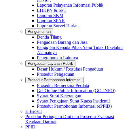
Laporan Pelayanan Informasi Publik
LHKPN & SPT
Laporan SKM
Laporan SPAK
Laporan Survei Harian
Pengumuman
Denda Tilang
Pengadaan Barang dan Jasa
Panggilan Kepada Pihak Yang Tidak Diketahui
Alamatnya
Pengumuman Lainnya
Pengaduan Layanan Publik
Dasar Hukum / Regulasi Pengaduan
Prosedur Pengaduan
Prosedur Permohonan Informasi
Prosedur Berperkara Perdata
Get Online Public Information (GO-INFO)
Syarat Surat Keterangan
Syarat Pengajuan Surat Kuasa Insidentil
Prosedur Permohonan Informasi (ePPID)
E-Brosur
Prosedur Peringatan Dini dan Prosedur Evakuasi
Keadaan Darurat
PPID