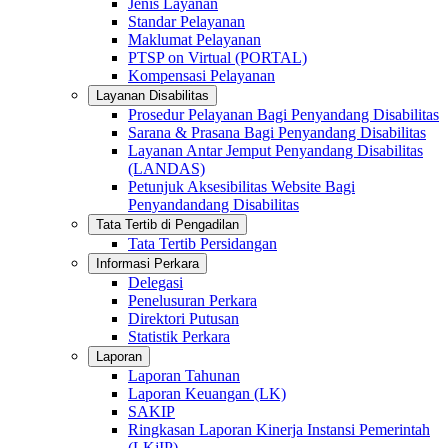
Jenis Layanan
Standar Pelayanan
Maklumat Pelayanan
PTSP on Virtual (PORTAL)
Kompensasi Pelayanan
Layanan Disabilitas
Prosedur Pelayanan Bagi Penyandang Disabilitas
Sarana & Prasana Bagi Penyandang Disabilitas
Layanan Antar Jemput Penyandang Disabilitas
(LANDAS)
Petunjuk Aksesibilitas Website Bagi
Penyandandang Disabilitas
Tata Tertib di Pengadilan
Tata Tertib Persidangan
Informasi Perkara
Delegasi
Penelusuran Perkara
Direktori Putusan
Statistik Perkara
Laporan
Laporan Tahunan
Laporan Keuangan (LK)
SAKIP
Ringkasan Laporan Kinerja Instansi Pemerintah
(LKjIP)